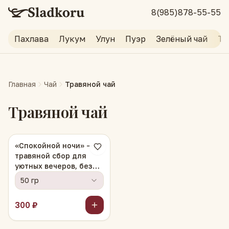
8(985)878-55-55
Пахлава
Лукум
Улун
Пуэр
Зелёный чай
Тр
Главная
Чай
Травяной чай
Травяной чай
«Спокойной ночи» —
травяной сбор для
уютных вечеров, без
кофеина
50 гр
300 ₽