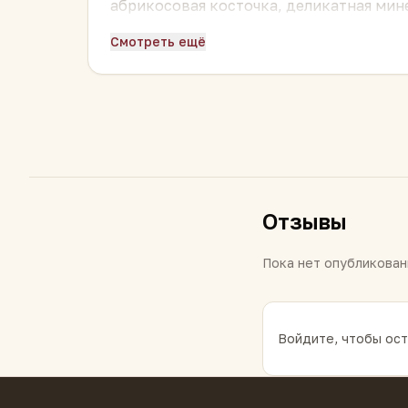
абрикосовая косточка, деликатная мин
округляется на проливах.
Тело настоя:
п
Смотреть ещё
«возвращающейся сладостью» в горле.
«Коса» —
универсальный шэн
: достато
длительного хранения
. Шэн в форме к
раскрывается, что делает его особенно
Как заваривать:
положите одну «косу» (
100–120 мл,
вода 90–95 °C
. Промывка 3
Отзывы
Пока нет опубликован
Войдите, чтобы ост