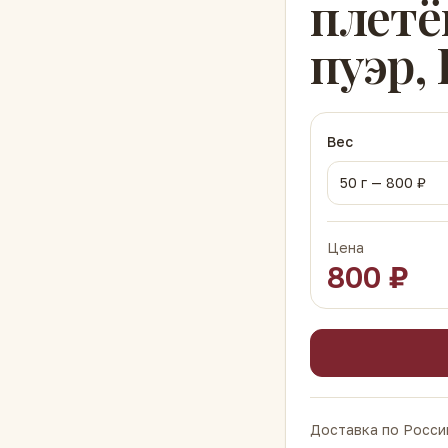
плетё
пуэр,
Вес
50
г —
800
₽
Цена
800
₽
Доставка по России