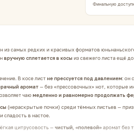
Финальную доступн
н из самых редких и красивых форматов юньнаньского
эн
вручную сплетается в косы
из свежего листа ещё до
чение. В косе лист
не прессуется под давлением
: он
зрачный аромат
— без «прессовочных» нот, которые и
позволяет чаю
медленно и равномерно продолжать ф
псы
(нераскрытые почки) среди тёмных листьев — при
 сладость в настое.
лёгкая цитрусовость —
чистый, «полевой»
аромат без 