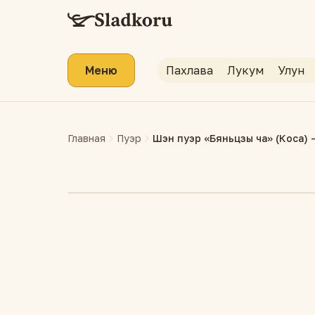
Меню
Пахлава
Лукум
Улун
Главная
Пуэр
Шэн пуэр «Бяньцзы ча» (Коса)