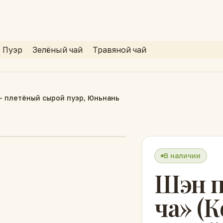
Пуэр
Зелёный чай
Травяной чай
 — плетёный сырой пуэр, Юньнань
В наличии
Шэн п
ча» (К