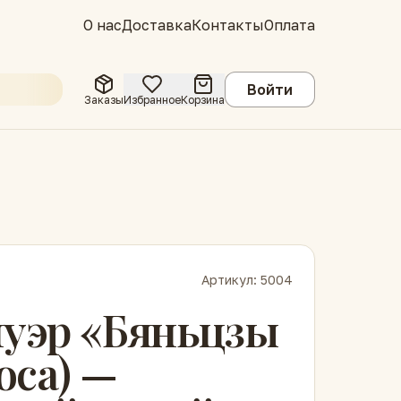
О нас
Доставка
Контакты
Оплата
Войти
Заказы
Избранное
Корзина
Артикул:
5004
уэр «Бяньцзы
оса) —