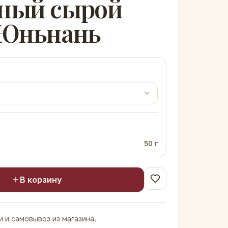
ный сырой
 Юньнань
50
г
В корзину
 и самовывоз из магазина.