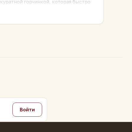
куратной горчинкой, которая быстро
истое, сладкое, с
долгим хуэйгань
—
ий и достаточно интересный для
ря» он
быстрее «дышит»
и
за годом.
лист сам раскроется в воде. 5–7 г на
рживает 8–12 завариваний.
Войти