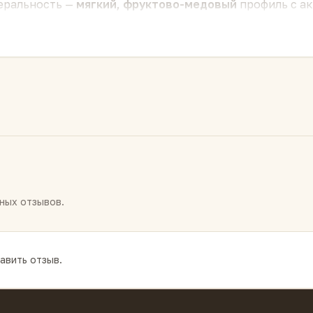
еральность —
мягкий, фруктово-медовый
профиль с ак
розрачное, светло-золотистое, лёгкое.
Послевкусие:
ч
чно доступный по характеру для повседневных чаепит
осы хранится иначе, чем блин — без прессового «панци
 интересным для наблюдения за изменением вкуса год 
или её часть) в гайвань или чайник,
не разламывая
— 
–5 секунд, далее короткие проливы 5–15 секунд. Выде
ных отзывов.
авить отзыв.