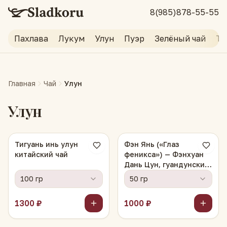
8(985)878-55-55
Пахлава
Лукум
Улун
Пуэр
Зелёный чай
Тр
Главная
Чай
Улун
Улун
Тигуань инь улун
Фэн Янь («Глаз
китайский чай
феникса») — Фэнхуан
Дань Цун, гуандунский
улун
100 гр
50 гр
1300 ₽
1000 ₽