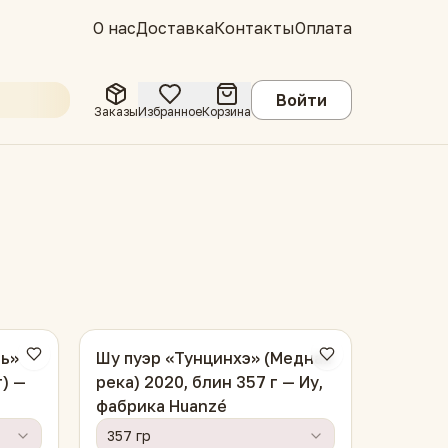
О нас
Доставка
Контакты
Оплата
Войти
Заказы
Избранное
Корзина
нь»
Шу пуэр «Тунцинхэ» (Медная
) —
река) 2020, блин 357 г — Иу,
фабрика Huanzé
357 гр