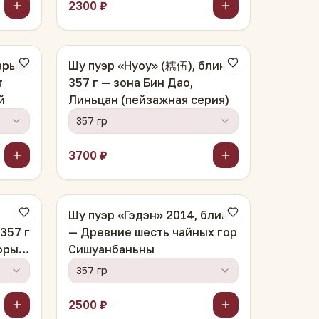
2300 ₽
арый
Шу пуэр «Нуоу» (糯伍), блин
т
357 г — зона Бин Дао,
й
Линьцан (пейзажная серия)
357 гр
3700 ₽
Шу пуэр «Гэдэн» 2014, блин
357 г
— Древние шесть чайных гор
оры
Сишуанбаньны
357 гр
2500 ₽