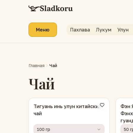
Меню
Пахлава
Лукум
Улун
Главная
Чай
Чай
Тигуань инь улун китайский
Фэн 
чай
Фэнх
гуан
100 гр
50 г