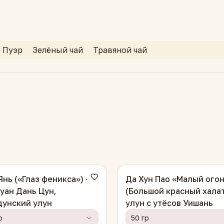
Пуэр
Зелёный чай
Травяной чай
Янь («Глаз феникса») —
Да Хун Пао «Малый ого
уан Дань Цун,
(Большой красный халат
дунский улун
улун с утёсов Уишань
р
50 гр