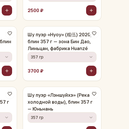
2500 ₽
Шу пуэр «Нуоу» (糯伍) 2020,
 блин
блин 357 г — зона Бин Дао,
Линьцан, фабрика Huanzé
357 гр
3700 ₽
Шу пуэр «Лэншуйхэ» (Река
57 г
холодной воды), блин 357 г
— Юньнань
к
357 гр