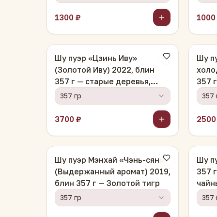
1300 ₽
1000
Шу пуэр «Цзинь Иву»
Шу п
(Золотой Иву) 2022, блин
холо
357 г — старые деревья,
357 
Сишуанбаньна
357 гр
357 
3700 ₽
2500
Шу пуэр Мэнхай «Чэнь-сян»
Шу п
(Выдержанный аромат) 2019,
357 
блин 357 г — Золотой тигр
чайн
357 гр
357 