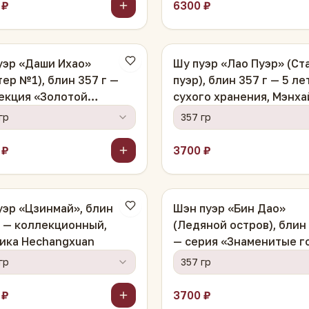
 ₽
6300 ₽
уэр «Даши Ихао»
Шу пуэр «Лао Пуэр» (Ст
тер №1), блин 357 г —
пуэр), блин 357 г — 5 ле
екция «Золотой
сухого хранения, Мэнха
он»
гр
357 гр
 ₽
3700 ₽
уэр «Цзинмай», блин
Шэн пуэр «Бин Дао»
г — коллекционный,
(Ледяной остров), блин 
ика Hechangxuan
— серия «Знаменитые г
Юньнани»
гр
357 гр
 ₽
3700 ₽