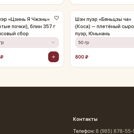
уэр «Цзинь Я Чжэнь»
Шэн пуэр «Бяньцзы ча»
отые почки), блин 357 г
(Коса) — плетёный сыр
псовый сбор
пуэр, Юньнань
гр
50 гр
 ₽
800 ₽
Контакты
Телефон:
8 (985) 878-55-