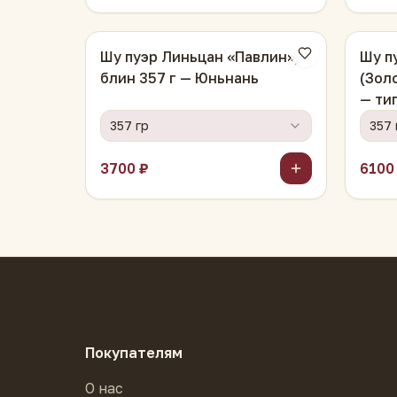
Шу пуэр Линьцан «Павлин»,
Шу п
блин 357 г — Юньнань
(Зол
— ти
357 гр
357 
3700 ₽
6100
Покупателям
О нас