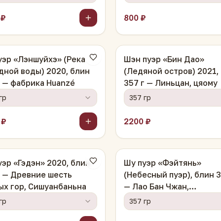
 ₽
800 ₽
уэр «Лэншуйхэ» (Река
Шэн пуэр «Бин Дао»
дной воды) 2020, блин
(Ледяной остров) 2021,
г — фабрика Huanzé
357 г — Линьцан, цяому
гр
357 гр
 ₽
2200 ₽
уэр «Гэдэн» 2020, блин
Шу пуэр «Фэйтянь»
г — Древние шесть
(Небесный пуэр), блин 3
ых гор, Сишуанбаньна
— Лао Бан Чжан,
лимитированный выпус
гр
357 гр
(388 блинов)