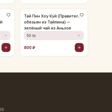
Тай Пин Хоу Куй (Правитель
ой
обезьян из Тайпина) —
зелёный чай из Аньхоя
50 гр
800 ₽
55