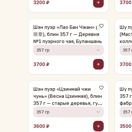
3200 ₽
3700
Шэн пуэр «Лао Бан Чжан» (老
Шу п
班章), блин 357 г — Деревня
(Мас
№1 пуэрного чая, Буланшань
колл
драк
357 гр
357 
3700 ₽
3700
Шэн пуэр «Цзинмай чжи
Шу п
чунь» (Весна Цзинмая), блин
357 
357 г — старые деревья, гу
фабр
шу чунь ляо
357 гр
357 
3600 ₽
3500